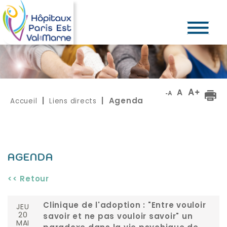
Accueil
Liens directs
|
| Agenda
AGENDA
<< Retour
JEU
Clinique de l'adoption : "Entre vouloir
20
savoir et ne pas vouloir savoir" un
MAI