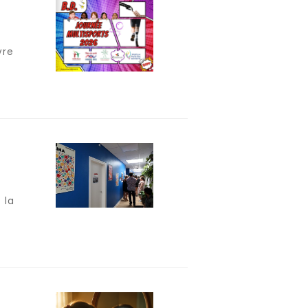
vre
 la