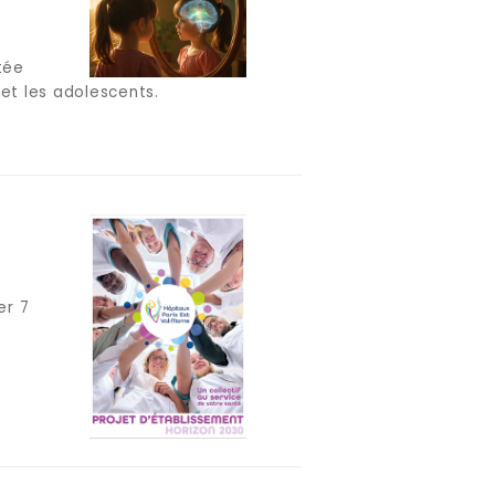
tée
et les adolescents.
er 7