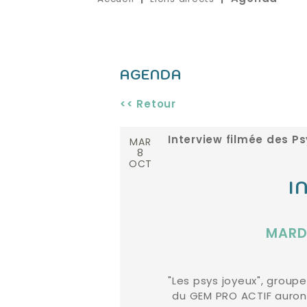
AGENDA
<< Retour
MAR
Interview filmée des P
8
OCT
I
MARD
"Les psys joyeux", grou
du GEM PRO ACTIF auront