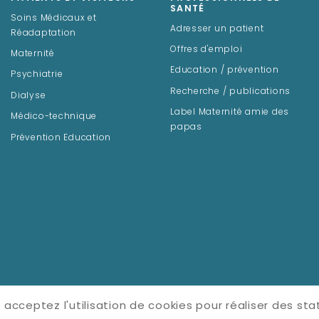
SANTÉ
Soins Médicaux et
Adresser un patient
Réadaptation
Offres d'emploi
Maternité
Education / prévention
Psychiatrie
Recherche / publications
Dialyse
Label Maternité amie des
Médico-technique
papas
Prévention Education
 acceptez l'utilisation de cookies pour réaliser des stat