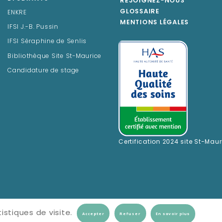
REJOIGNEZ-NOUS
GLOSSAIRE
ENKRE
MENTIONS LÉGALES
IFSI J.-B. Pussin
IFSI Séraphine de Senlis
Bibliothèque Site St-Maurice
Candidature de stage
Certification 2024 site St-Maur
istiques de visite.
En savoir plus