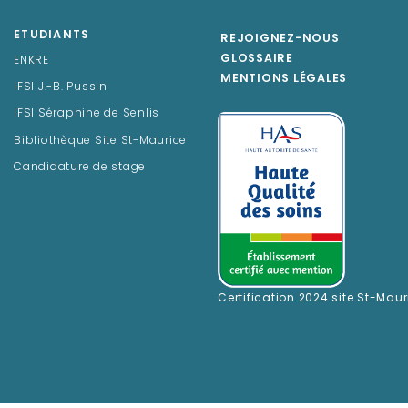
ETUDIANTS
REJOIGNEZ-NOUS
GLOSSAIRE
ENKRE
MENTIONS LÉGALES
IFSI J.-B. Pussin
IFSI Séraphine de Senlis
Bibliothèque Site St-Maurice
Candidature de stage
Certification 2024 site St-Maur