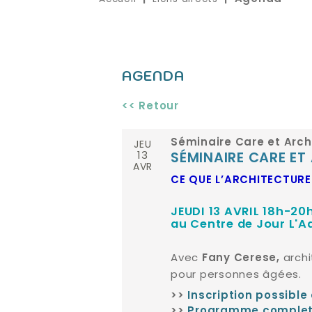
AGENDA
<< Retour
JEU
Séminaire Care et Arch
13
SÉ
M
INAIRE CARE ET
AVR
CE QUE L’ARCHITECTURE 
JEUDI 13 AVRIL 18h-20
au Centre de Jour L'A
Avec
archi
Fany Cerese,
pour personnes âgées.
>>
Inscription possible
>>
Programme complet 