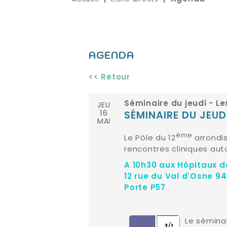
AGENDA
<< Retour
JEU
Séminaire du jeudi - L
16
SÉMINAIRE DU JEUD
MAI
ème
Le Pôle du 12
arrondi
rencontres cliniques au
A 10h30 aux Hôpitaux d
12 rue du Val d'Osne 9
Porte P57
Le sémina