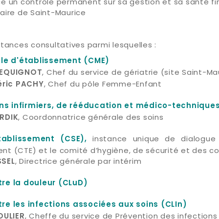
ce un contrôle permanent sur sa gestion et sa santé fi
Maire de Saint-Maurice
stances consultatives parmi lesquelles :
le d'établissement (CME)
, Chef du service de gériatrie (site Saint-Ma
PEQUIGNOT
, Chef du pôle Femme-Enfant
éric PACHY
ns infirmiers, de rééducation et médico-technique
, Coordonnatrice générale des soins
RDIK
instance unique de dialogue
établissement (CSE),
nt (CTE) et le comité d’hygiène, de sécurité et des co
, Directrice générale par intérim
SSEL
tre la douleur (CLuD)
tre les infections associées aux soins (CLIn)
, Cheffe du service de Prévention des infections
OULIER